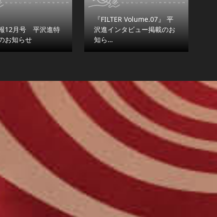
『FILTER Volume.07』 平
報12月号 平沢進特
沢進インタビュー掲載のお
のお知らせ
知ら…