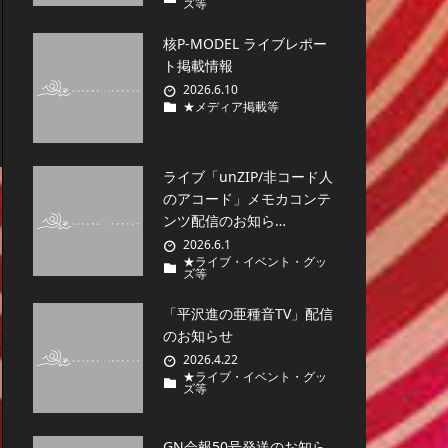
ズ等
核P-MODEL ライブレポー
ト掲載情報
2026.6.10
★メディア掲載等
ライブ「unZIP/非コード人
のアコード」メモカコンテ
ンツ配信のお知ら…
2026.6.1
★ライブ・イベント・グッ
ズ等
「平沢進の亜種音TV」配信
のお知らせ
2026.4.22
★ライブ・イベント・グッ
ズ等
GN会報50号発送のお知ら