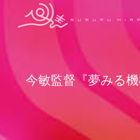
今敏監督『夢みる機械』