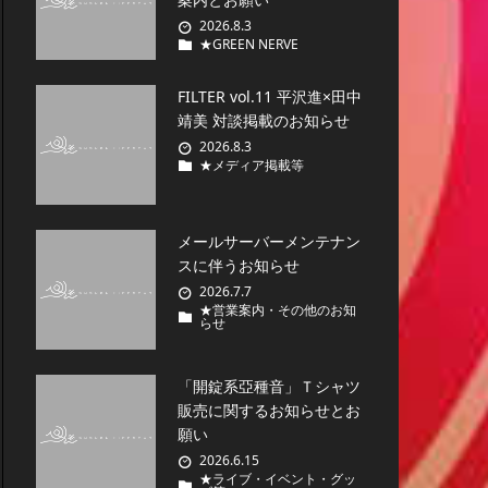
2026.8.3
★GREEN NERVE
FILTER vol.11 平沢進×田中
靖美 対談掲載のお知らせ
2026.8.3
★メディア掲載等
メールサーバーメンテナン
スに伴うお知らせ
2026.7.7
★営業案内・その他のお知
らせ
「開錠系亞種音」Ｔシャツ
販売に関するお知らせとお
願い
2026.6.15
★ライブ・イベント・グッ