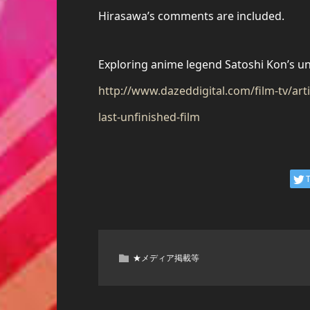
Hirasawa’s comments are included.
Exploring anime legend Satoshi Kon’s unf
http://www.dazeddigital.com/film-tv/art
last-unfinished-film
★メディア掲載等