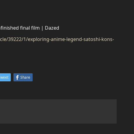
inished final film | Dazed
icle/39222/1/exploring-anime-legend-satoshi-kons-
Tweet
Share