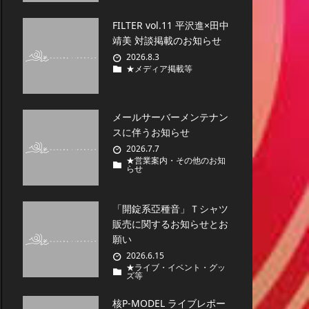
FILTER vol.11 平沢進×田中
靖美 対談掲載のお知らせ
2026.8.3
★メディア掲載等
メールサーバーメンテナン
スに伴うお知らせ
2026.7.7
★営業案内・その他のお知
らせ
「開錠系亞種音」Ｔシャツ
販売に関するお知らせとお
願い
2026.6.15
★ライブ・イベント・グッ
ズ等
核P-MODEL ライブレポー