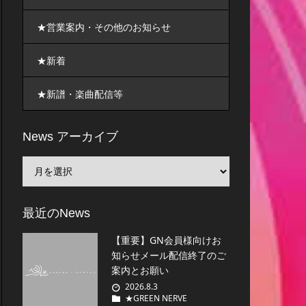
★営業案内・その他のお知らせ
★新着
★新譜・楽曲配信等
News アーカイブ
最近のNews
【重要】GN会員様向けお
知らせメール配信終了のご
案内とお願い
2026.8.3
★GREEN NERVE