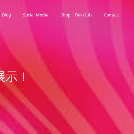
Blog
Social Media
Shop・Fan club
Contact
展示！