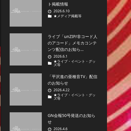
ト掲載情報
2026.6.10
★メディア掲載等
ライブ「unZIP/非コード人
のアコード」メモカコンテ
ンツ配信のお知ら…
2026.6.1
★ライブ・イベント・グッ
ズ等
「平沢進の亜種音TV」配信
のお知らせ
2026.4.22
★ライブ・イベント・グッ
ズ等
GN会報50号発送のお知ら
せ
2026.4.6