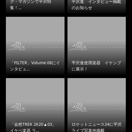
グ・マガジンで平沢特
平沢進 インタビュー掲載
集！…
のお知らせ
「FILTER」Volume.06にイ
平沢進使用楽器 イケシブ
ンタビュ…
に展示！
「会然TREK 2K20▲03」
ロケットニュース24に平沢
イケベ楽器 ラ…
ライブ写真他掲載