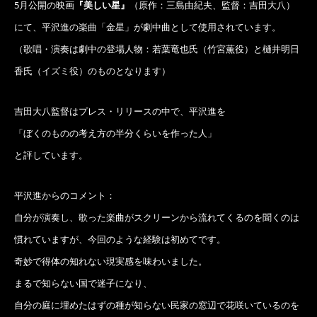
5月公開の映画
『美しい星』
（原作：三島由紀夫、監督：吉田大八）
にて、平沢進の楽曲「金星」が劇中曲として使用されています。
（歌唱・演奏は劇中の登場人物：若葉竜也氏（竹宮薫役）と樋井明日
香氏（イズミ役）のものとなります）
吉田大八監督はプレス・リリースの中で、平沢進を
「ぼくのものの考え方の半分くらいを作った人」
と評しています。
平沢進からのコメント：
自分が演奏し、歌った楽曲がスクリーンから流れてくるのを聞くのは
慣れていますが、今回のような経験は初めてです。
奇妙で得体の知れない現実感を味わいました。
まるで知らない国で迷子になり、
自分の庭に埋めたはずの種が知らない民家の窓辺で花咲いているのを