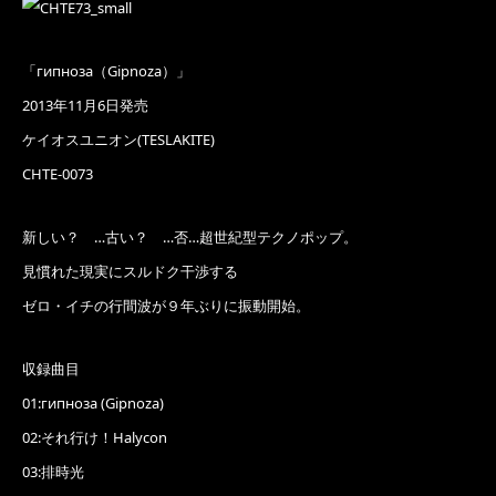
「гипноза（Gipnoza）」
2013年11月6日発売
ケイオスユニオン(TESLAKITE)
CHTE-0073
新しい？ …古い？ …否…超世紀型テクノポップ。
見慣れた現実にスルドク干渉する
ゼロ・イチの行間波が９年ぶりに振動開始。
収録曲目
01:гипноза (Gipnoza)
02:それ行け！Halycon
03:排時光