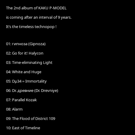
The 2nd album of KAKU P-MODEL
is coming after an interval of 9 years.
It’s the timeless technopop !
01: гипноза (Gipnoza)
02: Go for it! Halycon
03: Time-eliminating Light
04: White and Huge
05: Dμ34＝Immortality
06: Dr. древние (Dr. Drevniye)
07: Parallel Kozak
08: Alarm
09: The Flood of District 109
10: East of Timeline