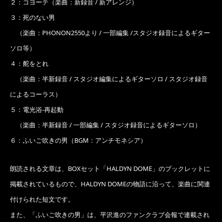
２：コヨーテ
（楽曲：新録音 / 新アレンジ）
３：死のない男
（楽曲：PHONON2550より / 一部編集 /スタジオ録音によるギター
ソロ等）
４：舵をとれ
（楽曲：半新録音 / スタジオ編集によるギターソロ / スタジオ録音
によるコーラス）
５：電光浴-再起動
（楽曲：半新録音 / 一部編集 / スタジオ録音によるギターソロ）
６：ふいご吹きの男
（BGM：アンチモネシア）
朗読される文章は、BOXセット「HALDYN DOME」のブックレットに
掲載されているもので、HALDYN DOMEの物語に沿って、楽曲に関連
付けられた短文です。
また、「ふいご吹きの男」は、平沢進のファンクラブ会報で連載され