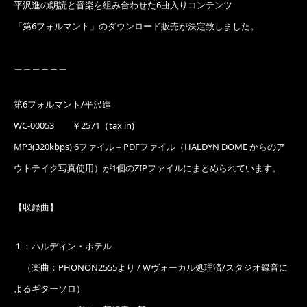
平沢進の朗読と音楽を組み合わせた6曲入りコンテンツ
「第6フォルマント」のダウンロード販売が決定致しました。
＿＿＿＿＿＿
第6フォルマント/平沢進
WC-00053 ￥2571（tax in)
MP3(320kbps) 6ファイル＋PDFファイル（HALDYN DOME からのア
ウトテイク写真使用）が1個のZIPファイルにまとめられています。
【収録曲】
１：ハルディン・ホテル
（楽曲：PHONON2555より / Wヴォーカル処理済/スタジオ録音に
よるギターソロ）