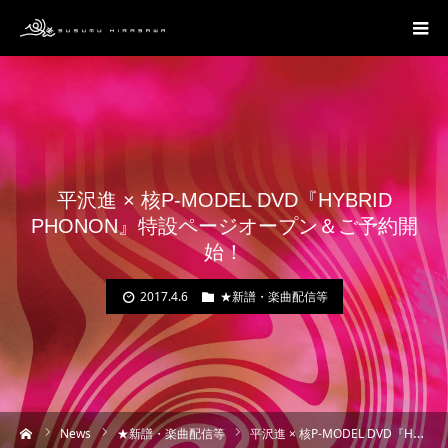
平沢進 × 核P-MODEL DVD『HYBRID
PHONON』特設ページオープン＆ご予約開
始！
2017.4.6
★新譜・楽曲配信等
ーム
News
★新譜・楽曲配信等
平沢進 × 核P-MODEL DVD『HYBRID PHONON』特設ページオープン＆ご予約開始！