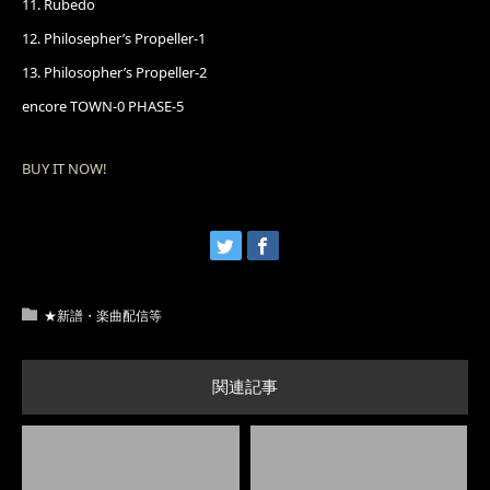
11. Rubedo
12. Philosepher’s Propeller-1
13. Philosopher’s Propeller-2
encore TOWN-0 PHASE-5
BUY IT NOW!
★新譜・楽曲配信等
関連記事