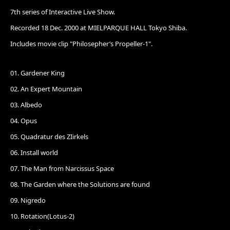
7th series of Interactive Live Show.
Recorded 18 Dec. 2000 at MIELPARQUE HALL Tokyo Shiba.
Includes movie clip "Philosepher’s Propeller-1".
01. Gardener King
02. An Expert Mountain
03. Albedo
04. Opus
05. Quadratur des ZIirkels
06. Install world
07. The Man from Narcissus Space
08. The Garden where the Solutions are found
09. Nigredo
10. Rotation(Lotus-2)