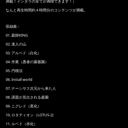
満載！インタラの全てが満喫できます！）
なんと再生時間約４時間分のコンテンツが満載。
収録曲：
01. 庭師KING
02. 達人の山
03. アルベド（白化）
04. 作業（愚者の薔薇園）
05. 円積法
06. Install world
07. ナーシサス次元から来た人
08. 課題が見出される庭園
09. ニグレド（黒化）
10. ロタティオン（LOTUS-2)
11. ルベド（赤化）