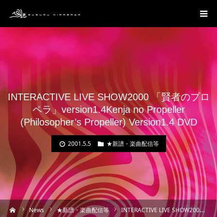
INTERACTIVE LIVE SHOW2000 「賢者のプロ
ペラ」version1.4Kenja no Propeller
(Philosopher’s Propeller) Version1.4 DVD
2001.5.5
★新譜・楽曲配信等
ーム
News
★新譜・楽曲配信等
INTERACTIVE LIVE SHOW2000 「賢者のプロペラ」version1.4Kenja no Propeller (Philosopher’s Propeller) Version1.4 DVD