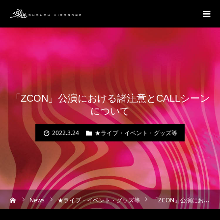
「ZCON」公演における諸注意とCALLシーン
について
2022.3.24
★ライブ・イベント・グッズ等
ーム
News
★ライブ・イベント・グッズ等
「ZCON」公演における諸注意とCALLシーンについて