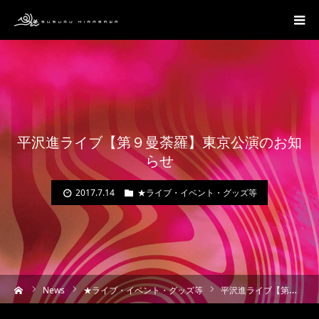
平沢進ライブ【第９曼荼羅】東京公演のお知
らせ
2017.7.14
★ライブ・イベント・グッズ等
ーム
News
★ライブ・イベント・グッズ等
平沢進ライブ【第９曼荼羅】東京公演のお知らせ