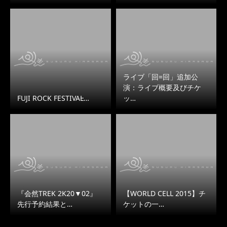
ライブ「回=回」追加公
演：ライブ概要及びチケ
FUJI ROCK FESTIVAL̵…
ッ…
『会然TREK 2K20▼02』
【WORLD CELL 2015】チ
先行予約結果と…
ケットの一…