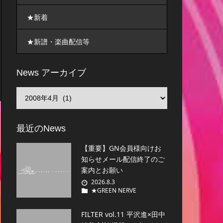
★新着
★新譜・楽曲配信等
News アーカイブ
最近のNews
【重要】GN会員様向けお
知らせメール配信終了のご
案内とお願い
2026.8.3
★GREEN NERVE
FILTER vol.11 平沢進×田中