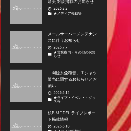
靖美 対談掲載のお知らせ
2026.8.3
★メディア掲載等
メールサーバーメンテナン
スに伴うお知らせ
2026.7.7
★営業案内・その他のお知
らせ
「開錠系亞種音」Ｔシャツ
販売に関するお知らせとお
願い
2026.6.15
★ライブ・イベント・グッ
ズ等
核P-MODEL ライブレポー
ト掲載情報
2026.6.10