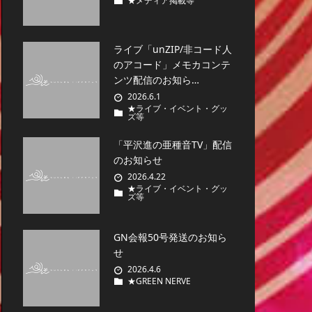
★メディア掲載等
ライブ「unZIP/非コード人
のアコード」メモカコンテ
ンツ配信のお知ら…
2026.6.1
★ライブ・イベント・グッ
ズ等
「平沢進の亜種音TV」配信
のお知らせ
2026.4.22
★ライブ・イベント・グッ
ズ等
GN会報50号発送のお知ら
せ
2026.4.6
★GREEN NERVE