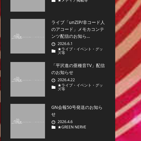
★メディア掲載等
ライブ「unZIP/非コード人
のアコード」メモカコンテ
ンツ配信のお知ら…
2026.6.1
★ライブ・イベント・グッ
ズ等
「平沢進の亜種音TV」配信
のお知らせ
2026.4.22
★ライブ・イベント・グッ
ズ等
GN会報50号発送のお知ら
せ
2026.4.6
★GREEN NERVE