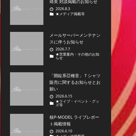
靖美 対談掲載のお知らせ
2026.8.3
★メディア掲載等
メールサーバーメンテナン
スに伴うお知らせ
2026.7.7
★営業案内・その他のお知
らせ
「開錠系亞種音」Ｔシャツ
販売に関するお知らせとお
願い
2026.6.15
★ライブ・イベント・グッ
ズ等
核P-MODEL ライブレポー
ト掲載情報
2026.6.10