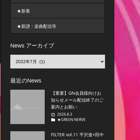
★新着
★新譜・楽曲配信等
News アーカイブ
最近のNews
【重要】GN会員様向けお
知らせメール配信終了のご
案内とお願い
2026.8.3
★GREEN NERVE
FILTER vol.11 平沢進×田中