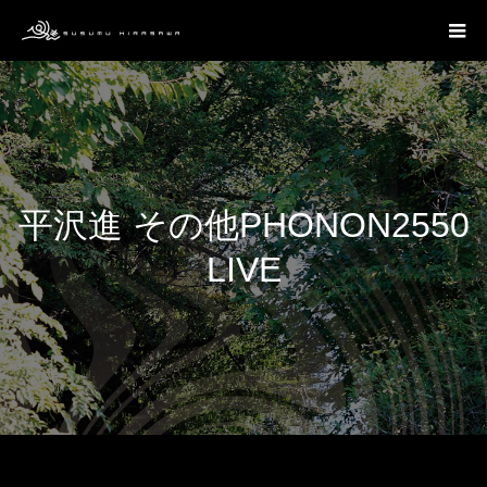
平沢進 その他PHONON2550
LIVE