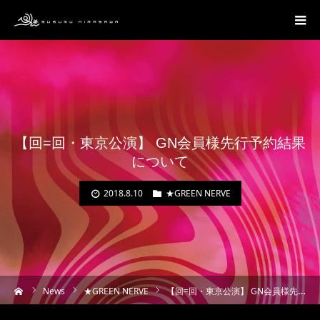
【回=回・東京公演】 GN会員様先行予約結果
について
2018.8.10
★GREEN NERVE
ーム
News
★GREEN NERVE
【回=回・東京公演】 GN会員様先行予約結果について