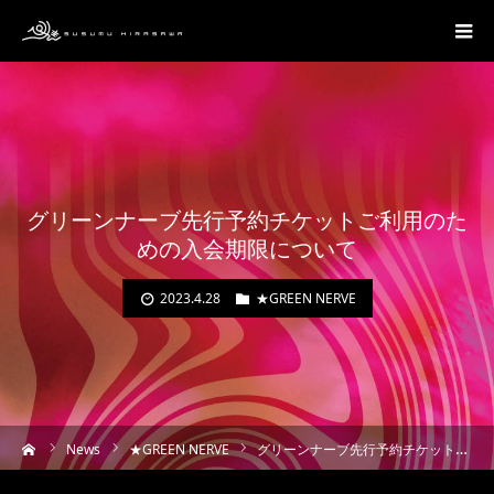
グリーンナーブ先行予約チケットご利用のた
めの入会期限について
2023.4.28
★GREEN NERVE
ーム
News
★GREEN NERVE
グリーンナーブ先行予約チケットご利用のための入会期限について