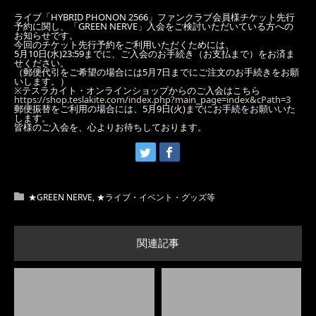
ライブ「HYBRID PHONON 2566」ファンクラブ会員様チケット先行
予約に関し、「GREEN NERVE」入会をご検討いただいている方への
お知らせです。
今回のチケット先行予約をご利用いただくためには、
5月10日(水)23:59までに、ご入会のお手続き（お支払まで）をお済ま
せください。
（郵便代引をご希望の場合には5月7日までにご注文のお手続きをお願
いします。）
※テスラカイト・オンラインショップからのご入会はこちら
https://shop.teslakite.com/index.php?main_page=index&cPath=3
郵便振替をご利用の場合には、5月9日(火)までにお手続をお願いいた
します。
皆様のご入会を、心よりお待ちしております。
★GREEN NERVE
,
★ライブ・イベント・グッズ等
関連記事