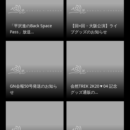
「平沢進のBack Space
【回=回・大阪公演】ライ
Pass」放送…
ブグッズのお知らせ
GN会報50号発送のお知ら
会然TREK 2K20▼04 記念
せ
グッズ通販の…