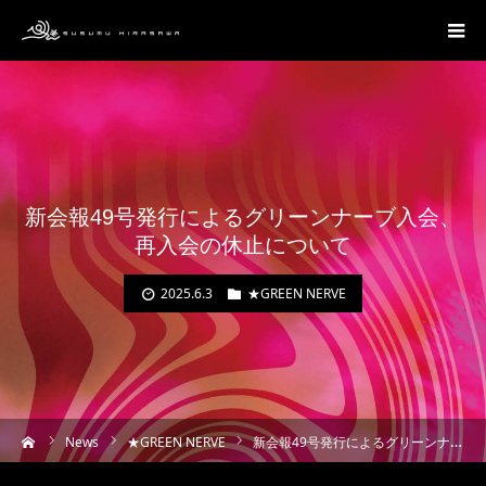
新会報49号発行によるグリーンナーブ入会、
再入会の休止について
2025.6.3
★GREEN NERVE
ーム
News
★GREEN NERVE
新会報49号発行によるグリーンナーブ入会、再入会の休止について