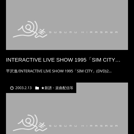
INTERACTIVE LIVE SHOW 1995「SIM CITY…
平沢進/INTERACTIVE LIVE SHOW 1995「SIM CITY」(DVD)2…
2003.2.13
★新譜・楽曲配信等