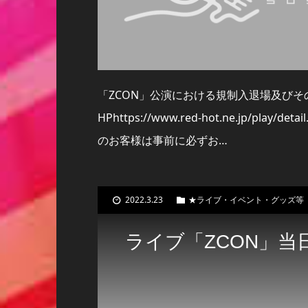
「ZCON」公演における規制入退場及び
HPhttps://www.red-hot.ne.jp/pla
のお客様は事前に必ずお…
2022.3.23
★ライブ・イベント・グッズ等
ライブ「ZCON」当