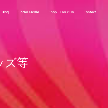
Blog
Social Media
Shop・Fan club
Contact
ッズ等